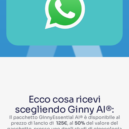
Prenota
su
Whatsapp
Prenota
su
Whatsapp
Ecco cosa ricevi
scegliendo Ginny AI®:
Il pacchetto GinnyEssential AI® è disponibile al
prezzo di lancio di
125€
, al
50%
del valore del
pacchetto.
presso uno degli studi di ginecologia