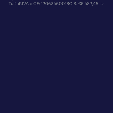
TurinP.IVA e CF: 12063460013C.S. €5.482,46 i.v.