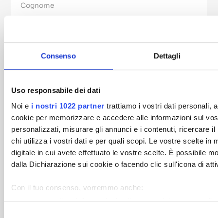
Email
Consenso
Dettagli
Numero
Uso responsabile dei dati
Noi e
i nostri 1022 partner
trattiamo i vostri dati personali,
cookie per memorizzare e accedere alle informazioni sul vostr
personalizzati, misurare gli annunci e i contenuti, ricercare il 
Messaggio
chi utilizza i vostri dati e per quali scopi. Le vostre scelte i
digitale in cui avete effettuato le vostre scelte. È possibile
dalla Dichiarazione sui cookie o facendo clic sull'icona di att
Con il tuo consenso, vorremmo anche:
raccogliere informazioni sulla tua posizione geografi
Identificare il tuo dispositivo, scansionandolo attivamen
Selezione
Accetto la
Privacy Policy