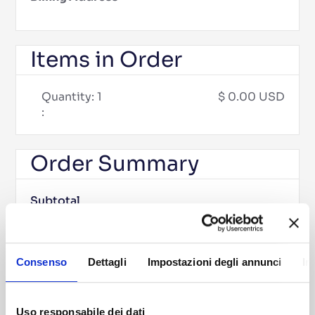
Items in Order
Quantity: 
1
$ 0.00 USD
:
Order Summary
Subtotal
$ 0.00 USD
Total
Consenso
Dettagli
Impostazioni degli annunci
In
Place Order
Uso responsabile dei dati