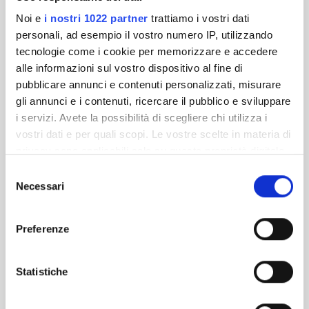
Noi e
i nostri 1022 partner
trattiamo i vostri dati
personali, ad esempio il vostro numero IP, utilizzando
tecnologie come i cookie per memorizzare e accedere
alle informazioni sul vostro dispositivo al fine di
pubblicare annunci e contenuti personalizzati, misurare
gli annunci e i contenuti, ricercare il pubblico e sviluppare
i servizi. Avete la possibilità di scegliere chi utilizza i
vostri dati e per quali scopi. Le vostre scelte in materia di
privacy sono applicabili solo su questa proprietà digitale
in cui avete effettuato le vostre scelte. È possibile
Selezione
modificare o revocare il proprio consenso in qualsiasi
Necessari
del
momento dalla Dichiarazione sui cookie o facendo clic
consenso
sull'icona di attivazione della privacy.
Preferenze
Con il tuo consenso, vorremmo anche:
raccogliere informazioni sulla tua posizione
Statistiche
geografica, con un'approssimazione di qualche
metro,