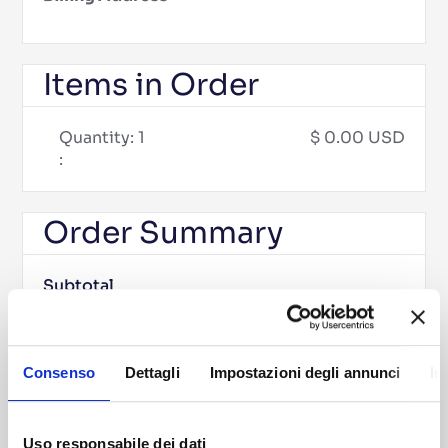
Items in Order
Quantity: 
1
$ 0.00 USD
:
Order Summary
Subtotal
$ 0.00 USD
Total
Consenso
Dettagli
Impostazioni degli annunci
In
Place Order
Uso responsabile dei dati