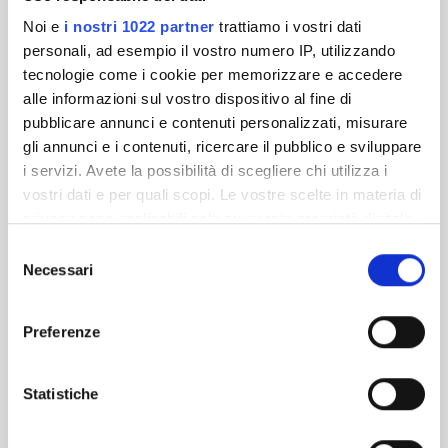
Noi e
i nostri 1022 partner
trattiamo i vostri dati
personali, ad esempio il vostro numero IP, utilizzando
tecnologie come i cookie per memorizzare e accedere
alle informazioni sul vostro dispositivo al fine di
pubblicare annunci e contenuti personalizzati, misurare
gli annunci e i contenuti, ricercare il pubblico e sviluppare
i servizi. Avete la possibilità di scegliere chi utilizza i
vostri dati e per quali scopi. Le vostre scelte in materia di
privacy sono applicabili solo su questa proprietà digitale
in cui avete effettuato le vostre scelte. È possibile
Selezione
modificare o revocare il proprio consenso in qualsiasi
Necessari
del
momento dalla Dichiarazione sui cookie o facendo clic
consenso
sull'icona di attivazione della privacy.
Preferenze
Con il tuo consenso, vorremmo anche:
raccogliere informazioni sulla tua posizione
Statistiche
geografica, con un'approssimazione di qualche
metro,