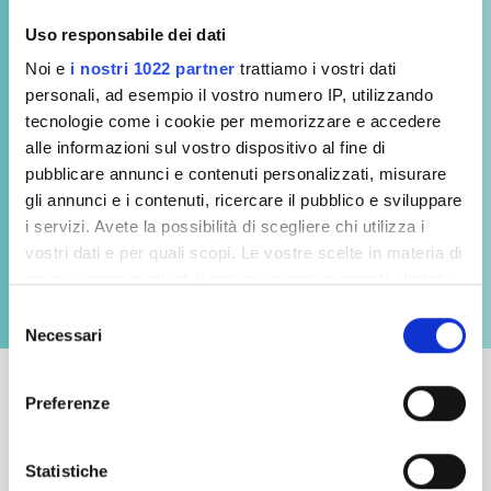
Uso responsabile dei dati
Noi e
i nostri 1022 partner
trattiamo i vostri dati
personali, ad esempio il vostro numero IP, utilizzando
tecnologie come i cookie per memorizzare e accedere
Risorse cliniche
alle informazioni sul vostro dispositivo al fine di
pubblicare annunci e contenuti personalizzati, misurare
gli annunci e i contenuti, ricercare il pubblico e sviluppare
L'evidenza clinica alla base della nostra
i servizi. Avete la possibilità di scegliere chi utilizza i
tecnologia: nove anni di ricerca e partnership
vostri dati e per quali scopi. Le vostre scelte in materia di
con centri d'eccellenza per garantire standard
privacy sono applicabili solo su questa proprietà digitale
diagnostici superiori.
in cui avete effettuato le vostre scelte. È possibile
Selezione
modificare o revocare il proprio consenso in qualsiasi
Necessari
del
momento dalla Dichiarazione sui cookie o facendo clic
consenso
sull'icona di attivazione della privacy.
Preferenze
Dall'eccellenza
Con il tuo consenso, vorremmo anche:
raccogliere informazioni sulla tua posizione
accademica alla
Statistiche