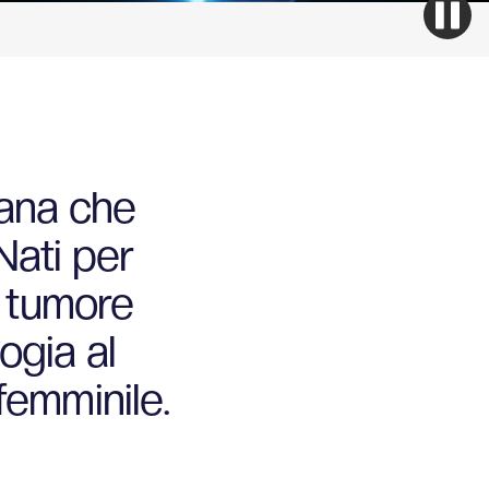
iana che
Nati per
l tumore
ogia al
 femminile.