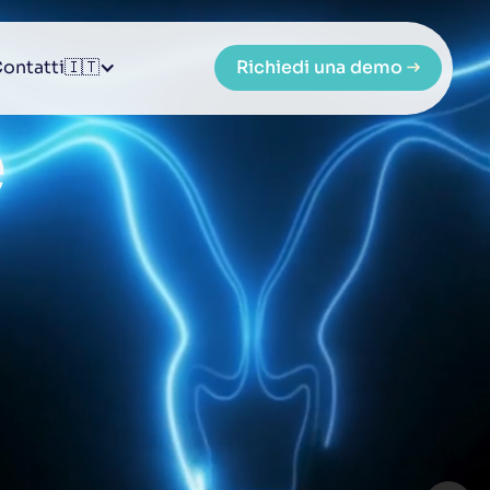
ontatti
🇮🇹
Richiedi una demo
Richiedi una demo
e