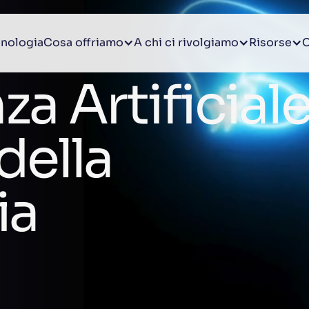
nologia
Cosa offriamo
A chi ci rivolgiamo
Risorse
C
nza Artificial
 della
ia