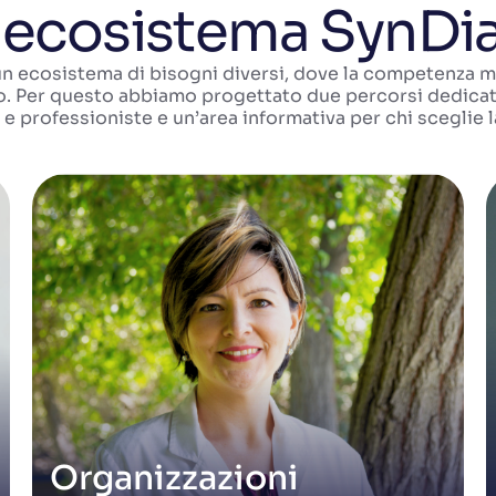
' ecosistema SynDi
un ecosistema di bisogni diversi, dove la competenza 
o. Per questo abbiamo progettato due percorsi dedicat
 e professioniste e un’area informativa per chi sceglie 
Organizzazioni