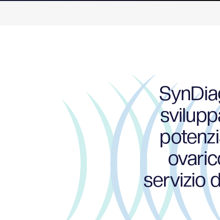
6
6
Richiedi una demo
5
5
SynDiag
svilupp
potenzi
4
4
ovaric
servizio d