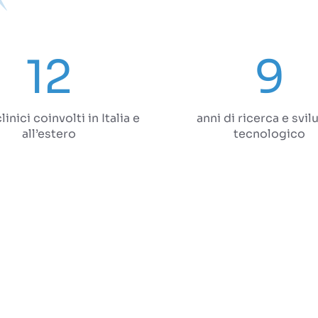
Richiedi una demo
12
9
linici coinvolti in Italia e
anni di ricerca e svi
all’estero
tecnologico