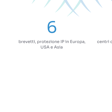
3
3
6
2
2
brevetti, protezione IP in Europa,
centri c
USA e Asia
1
0